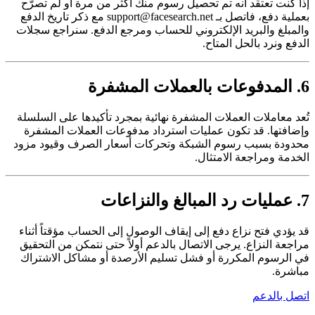
إذا كنت تعتقد أنه تم تحصيل رسوم منك أكثر من مرة أو لم تصرّح
بعملية دفع، فاتصل بـ
support@facesearch.net
مع ذكر تاريخ الدفع
والمبلغ والبريد الإلكتروني للحساب ومرجع الدفع. سنراجع سجلات
الدفع ونرد بالحل المتاح.
6. المدفوعات بالعملات المشفرة
تُعد معاملات العملات المشفرة نهائية بمجرد تأكيدها على السلسلة
وإضافتها. قد تكون عمليات استرداد مدفوعات العملات المشفرة
محدودة بسبب رسوم الشبكة وتحركات أسعار الصرف وقيود مزود
الخدمة ومراجعة الامتثال.
7. عمليات رد المبالغ والنزاعات
قد يؤدي فتح نزاع دفع إلى إيقاف الوصول إلى الحساب مؤقتاً أثناء
مراجعة النزاع. يرجى الاتصال بالدعم أولاً حتى نتمكن من التحقيق
في الرسوم المكررة أو فشل تسليم الأرصدة أو مشاكل الاشتراك
مباشرة.
اتصل بالدعم