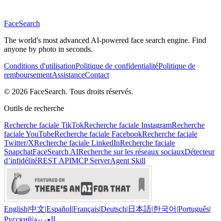
Face
Search
The world's most advanced AI-powered face search engine. Find
anyone by photo in seconds.
Conditions d'utilisation
Politique de confidentialité
Politique de
remboursement
Assistance
Contact
© 2026 FaceSearch. Tous droits réservés.
Outils de recherche
Recherche faciale TikTok
Recherche faciale Instagram
Recherche
faciale YouTube
Recherche faciale Facebook
Recherche faciale
Twitter/X
Recherche faciale LinkedIn
Recherche faciale
Snapchat
FaceSearch AI
Recherche sur les réseaux sociaux
Détecteur
d’infidélité
REST API
MCP Server
Agent Skill
English
|
中文
|
Español
|
Français
|
Deutsch
|
日本語
|
한국어
|
Português
|
Русский
|
العربية